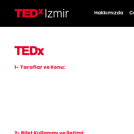
Hakkımızda
C
MESAFELİ SATIŞ SÖZLEŞMESİ
Izmir Mesafeli S
TEDx
1- Taraflar ve Konu:
Bu sözleşme, adresi Etiler Mahallesi, Evliya Çele
Kurumlar Vergi Dairesine bağlı olarak 607082657
Yazılım Teknoloji Organizasyon Sanayi ve Ticaret
satın alan kişi (“ALICI”) arasında, LABİRENTA tara
düzenlenmiştir.
tedxizmir.net web sitesi aracılığıyla TEDxIzmir O
sözleşmeyi kabul ederek, aşağıdaki hükümlere t
2- Bilet Kullanımı ve İletimi: