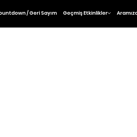
ountdown / Geri Sayım
Geçmiş Etkinlikler
Aramıza
atış Sözleşmesi
bi Caddesi, Remel Plaza No:23 İç Kapı No:106, Muratpaş
8 vergi kimlik numarası ile faaliyet gösteren TEDxIzmi
 Anonim Şirketi (“LABİRENTA”) ile TEDxIzmir etkinlik bi
fından düzenlenen etkinliklere ilişkin bilet satış ve koş
rganizasyon firması olan LABİRENTA’dan bilet veya hizme
abi olduğunu kabul, beyan ve taahhüt eder.