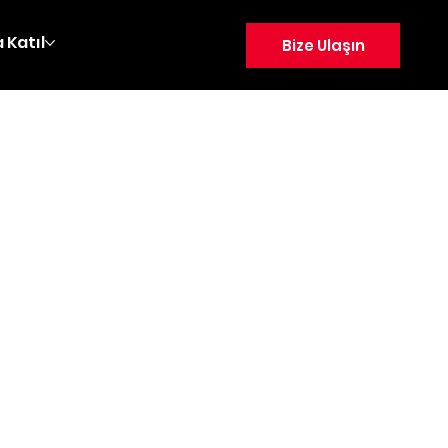
 Katıl
Bize Ulaşın
a, Antalya'da bulunan, Antalya
r organizatörü Labirenta
leti veya LABİRENTA’dan hizmet
ullarını belirlemek amacıyla
t satın alan kişi, işbu